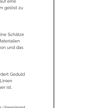
auf eine 
m gelöst zu 
eine Schätze 
aterialien 
tion und das 
dert Geduld 
Linien 
r ist.
en übernimmt 