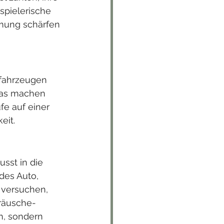
spielerische 
hmung schärfen 
nfahrzeugen 
 Was machen 
e auf einer 
eit.
sst in die 
des Auto, 
 versuchen, 
eräusche-
n, sondern 