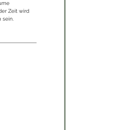
äume 
er Zeit wird 
 sein.