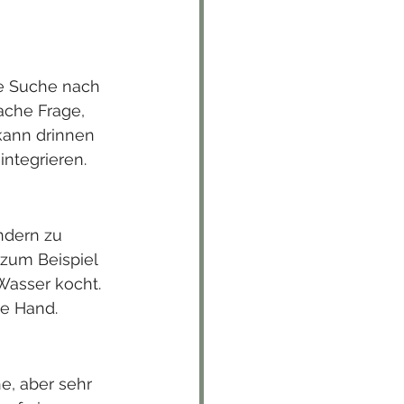
e Suche nach 
ache Frage, 
kann drinnen 
integrieren.
ndern zu 
 zum Beispiel 
asser kocht. 
ge Hand.
e, aber sehr 