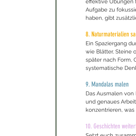
effektive Übungen f
Aufgabe zu fokussi
haben, gibt zusätzl
8. Naturmaterialien s
Ein Spaziergang dur
wie Blätter, Steine
später nach Form, G
systematische Den
9. Mandalas malen
Das Ausmalen von 
und genaues Arbeite
konzentrieren, was 
10. Geschichten weite
Setzt euch zusamme