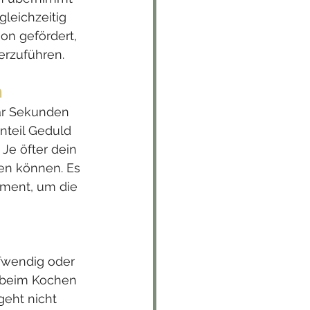
leichzeitig 
on gefördert, 
erzuführen.
n
aar Sekunden 
nteil Geduld 
Je öfter dein 
en können. Es 
oment, um die 
ufwendig oder 
 beim Kochen 
geht nicht 