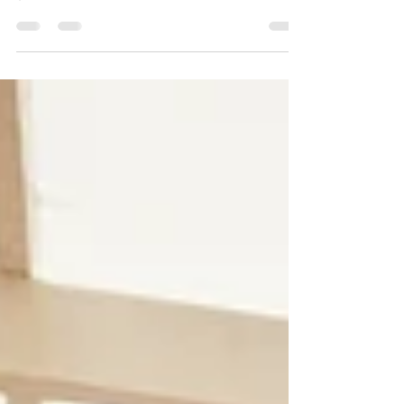
Lehrerin in der Schule. Und mir wurde wieder
ganz stark bewusst, wie toll es ist, nun...